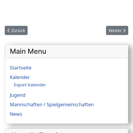
Vorheriger Beitrag: Trainingsplan
Nächster Be
Zurück
Weiter
Main Menu
Startseite
Kalender
Export Kalender
Jugend
Mannschaften / Spielgemeinschaften
News